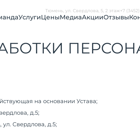
Тюмень, ул. Свердлова, 5, 2 этаж
+7 (3452
манда
Услуги
Цены
Медиа
Акции
Отзывы
Ко
АБОТКИ ПЕРСО
йствующая на основании Устава;
вердлова, д.5;
 ул. Свердлова, д.5;