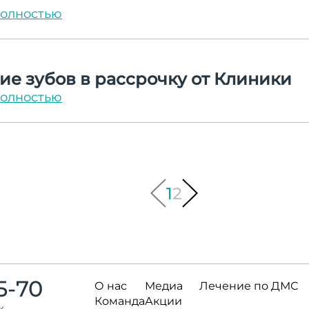
полностью
ие зубов в рассрочку от Клиники
полностью
1
2
5-70
О нас
Медиа
Лечение по ДМС
Команда
Акции
ж