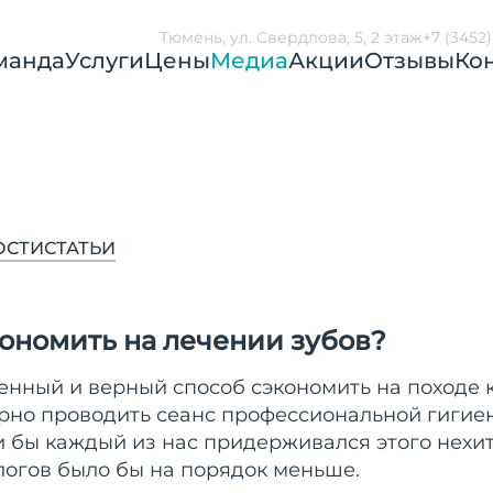
Тюмень, ул. Свердлова, 5, 2 этаж
+7 (3452
манда
Услуги
Цены
Медиа
Акции
Отзывы
Ко
ОСТИ
СТАТЬИ
кономить на лечении зубов?
енный и верный способ сэкономить на походе к
ярно проводить сеанс профессиональной гигие
ли бы каждый из нас придерживался этого нехи
логов было бы на порядок меньше.