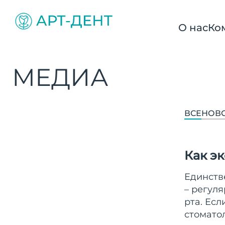
О нас
Ко
МЕДИА
ВСЕ
НОВ
Как э
Единств
– регул
рта. Ес
стомато