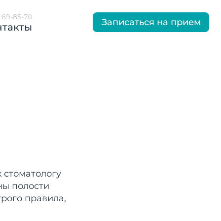
) 69-85-70
Записаться на прием
нтакты
 стоматологу
ны полости
трого правила,