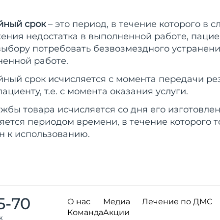
йный срок
– это период, в течение которого в с
ения недостатка в выполненной работе, пацие
выбору потребовать безвозмездного устранени
ненной работе.
йный срок исчисляется с момента передачи ре
ациенту, т.е. с момента оказания услуги.
ужбы товара исчисляется со дня его изготовле
ется периодом времени, в течение которого то
н к использованию.
5-70
О нас
Медиа
Лечение по ДМС
Команда
Акции
ж