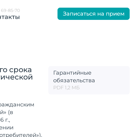
) 69-85-70
Записаться на прием
нтакты
го срока
Гарантийные
гической
обязательства
PDF 1,2 МБ
Гражданским
й» (в
 г.,
сении
отребителей»),