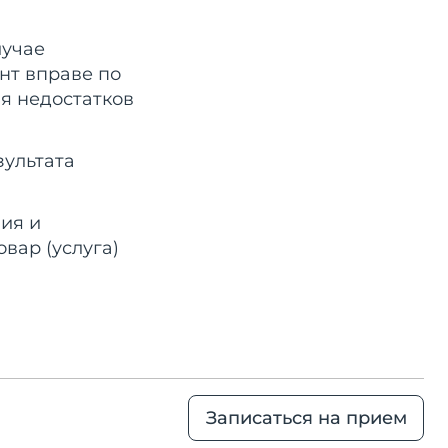
лучае
нт вправе по
я недостатков
зультата
ния и
вар (услуга)
Записаться на прием