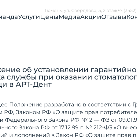
Тюмень, ул. Свердлова, 5, 2 этаж
+7 (3452
манда
Услуги
Цены
Медиа
Акции
Отзывы
Ко
ение об установлении гарантийно
ка службы при оказании стоматоло
и в АРТ-Дент
ее Положение разработано в соответствии с 
м РФ, Законом РФ «О защите прав потребителе
 Федерального Закона РФ № 2 — ФЗ от 09.01.96
ного Закона РФ от 17.12.99 г. № 212-Ф3 «О вне
ий и дополнений в Закон РФ «О защите прав п