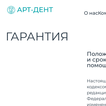
О нас
Ко
ГАРАНТИЯ
Полож
и сро
помощ
Настоящ
кодексо
редакции
Федераль
изменен