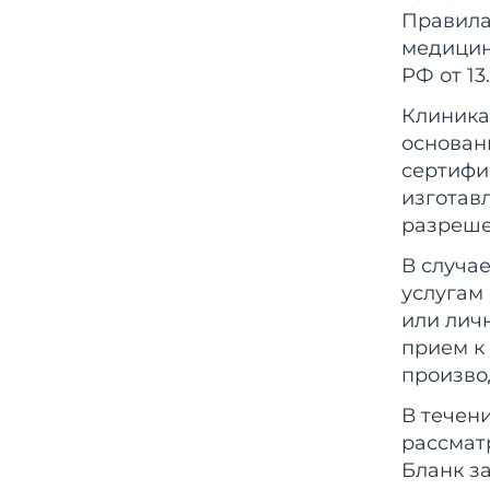
Правила
медицин
РФ от 13.
Клиника
основан
сертифи
изготав
разреше
В случа
услугам
или лич
прием к
произво
В течен
рассмат
Бланк з