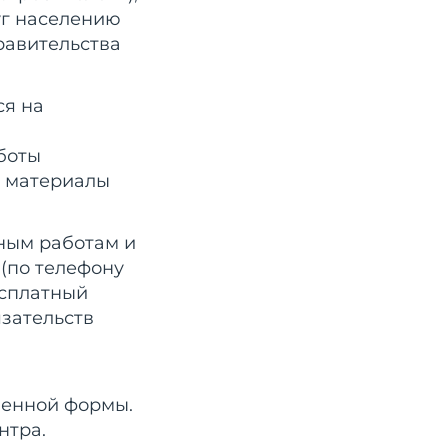
уг населению
равительства
ся на
боты
е материалы
ным работам и
(по телефону
есплатный
зательств
ленной формы.
нтра.